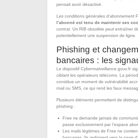
pensait avoir désactivé.
Les conditions générales d’abonnement Fr
l’abonné est tenu de maintenir ses co
contrat. Un RIB obsolète peut entraîner de
potentiellement une suspension de ligne.
Phishing et change
bancaires : les signau
Le dispositif Cybermalveillance.gouv.fr 
ciblant les opérateurs télécoms. La péri
constitue un moment de vulnérabilité accrue
mail ou SMS, ce qui rend les faux messag
Plusieurs éléments permettent de disting
phishing :
Free ne demande jamais de communiqu
passe exclusivement par l’espace abon
Les mails légitimes de Free ne contie
bancaires. Ils redirigent vers la page d