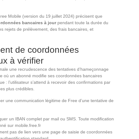
ee Mobile (version du 19 juillet 2024) précisent que
ordonnées bancaires à jour
pendant toute la durée du
s rejets de prélèvement, des frais bancaires, et
ment de coordonnées
x à vérifier
signale une recrudescence des tentatives d’hameçonnage
ode où un abonné modifie ses coordonnées bancaires
 : l’utilisateur s’attend à recevoir des confirmations par
es plus crédibles.
uer une communication légitime de Free d’une tentative de
er un IBAN complet par mail ou SMS. Toute modification
né sur mobile.free.fr
nnent pas de lien vers une page de saisie de coordonnées
’authentification standard